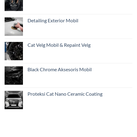
Inspeksi
Awal
Mobil
Restorasi
Detailing Exterior Mobil
dari
Jakarta
Cat Velg Mobil & Repaint Velg
Black Chrome Aksesoris Mobil
Proteksi Cat Nano Ceramic Coating