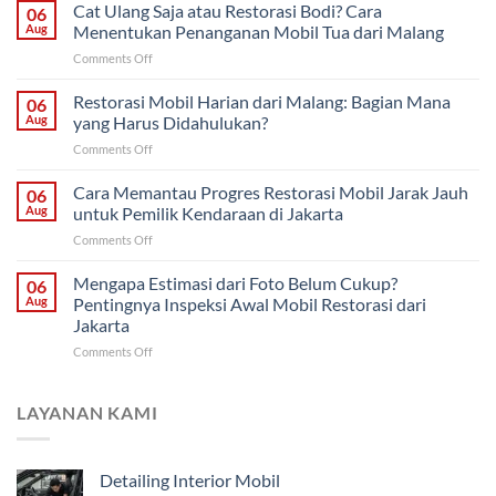
Bertahap
Cat Ulang Saja atau Restorasi Bodi? Cara
06
atau
Aug
Menentukan Penanganan Mobil Tua dari Malang
Sekaligus?
on
Comments Off
Strategi
Cat
Proyek
Ulang
Restorasi Mobil Harian dari Malang: Bagian Mana
Mobil
06
Saja
Klasik
Aug
yang Harus Didahulukan?
atau
untuk
on
Comments Off
Restorasi
Pemilik
Restorasi
Bodi?
di
Mobil
Cara Memantau Progres Restorasi Mobil Jarak Jauh
Cara
06
Solo
Harian
Menentukan
Aug
untuk Pemilik Kendaraan di Jakarta
dari
Penanganan
on
Comments Off
Malang:
Mobil
Cara
Bagian
Tua
Memantau
Mengapa Estimasi dari Foto Belum Cukup?
Mana
06
dari
Progres
yang
Aug
Pentingnya Inspeksi Awal Mobil Restorasi dari
Malang
Restorasi
Harus
Jakarta
Mobil
Didahulukan?
on
Comments Off
Jarak
Mengapa
Jauh
Estimasi
untuk
dari
Pemilik
LAYANAN KAMI
Foto
Kendaraan
Belum
di
Cukup?
Jakarta
Detailing Interior Mobil
Pentingnya