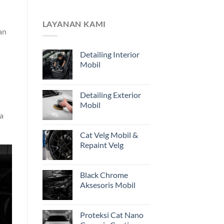
Pemilik
Mengapa
Kendaraan
Estimasi
di
dari
LAYANAN KAMI
Jakarta
Foto
an
Belum
Cukup?
Detailing Interior
Pentingnya
Mobil
Inspeksi
Awal
Mobil
Restorasi
Detailing Exterior
dari
Mobil
Jakarta
a
Cat Velg Mobil &
Repaint Velg
Black Chrome
Aksesoris Mobil
Proteksi Cat Nano