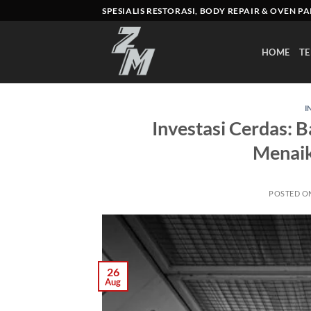
Skip
SPESIALIS RESTORASI, BODY REPAIR & OVEN P
to
content
HOME
TE
I
Investasi Cerdas: 
Menaik
POSTED O
26
Aug