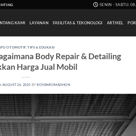
SENIN - SABTU: 08
AINTING
NTANG KAMI
LAYANAN
FASILITAS & TEKONOLOGI
ARTIKEL
POR
NFO OTOMOTIF
,
TIPS & EDUKASI
Bagaimana Body Repair & Detailing
kan Harga Jual Mobil
N
AUGUST 26, 2025
BY
ROYANROMADHON