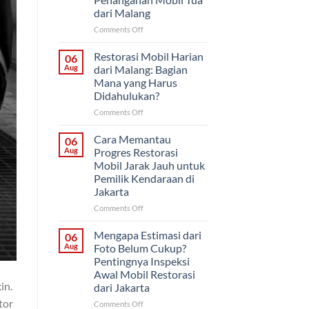
Proyek
dari Malang
Mobil
Klasik
on
Comments Off
untuk
Cat
Pemilik
Ulang
Restorasi Mobil Harian
06
di
Saja
Aug
dari Malang: Bagian
Solo
atau
Mana yang Harus
Restorasi
Didahulukan?
Bodi?
Cara
on
Comments Off
Menentukan
Restorasi
Penanganan
Mobil
Cara Memantau
06
Mobil
Harian
Aug
Progres Restorasi
Tua
dari
Mobil Jarak Jauh untuk
dari
Malang:
Pemilik Kendaraan di
Malang
Bagian
Jakarta
Mana
yang
on
Comments Off
Harus
Cara
Didahulukan?
Memantau
Mengapa Estimasi dari
06
Progres
Aug
Foto Belum Cukup?
Restorasi
Pentingnya Inspeksi
Mobil
Awal Mobil Restorasi
Jarak
in.
dari Jakarta
Jauh
untuk
tor
on
Comments Off