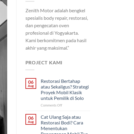
Zenith Motor adalah bengkel
spesialis body repair, restorasi,
dan pengecatan oven
profesional di Yogyakarta.
Kami berkomitmen pada hasil
akhir yang maksimal.”
PROJECT KAMI
Restorasi Bertahap
06
Aug
atau Sekaligus? Strategi
Proyek Mobil Klasik
untuk Pemilik di Solo
on
Comments Off
Restorasi
Bertahap
Cat Ulang Saja atau
06
atau
Aug
Restorasi Bodi? Cara
Sekaligus?
Menentukan
Strategi
Penanganan Mobil Tua