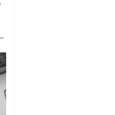
i
kan