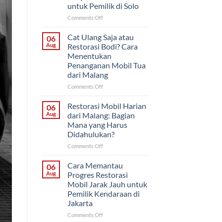
untuk Pemilik di Solo
on
Comments Off
Restorasi
Bertahap
Cat Ulang Saja atau
06
atau
Aug
Restorasi Bodi? Cara
Sekaligus?
Menentukan
Strategi
Penanganan Mobil Tua
Proyek
dari Malang
Mobil
Klasik
on
Comments Off
untuk
Cat
Pemilik
Ulang
Restorasi Mobil Harian
06
di
Saja
Aug
dari Malang: Bagian
Solo
atau
Mana yang Harus
Restorasi
Didahulukan?
Bodi?
Cara
on
Comments Off
Menentukan
Restorasi
Penanganan
Mobil
Cara Memantau
06
Mobil
Harian
Aug
Progres Restorasi
Tua
dari
Mobil Jarak Jauh untuk
dari
Malang:
Pemilik Kendaraan di
Malang
Bagian
Jakarta
Mana
yang
on
Comments Off
Harus