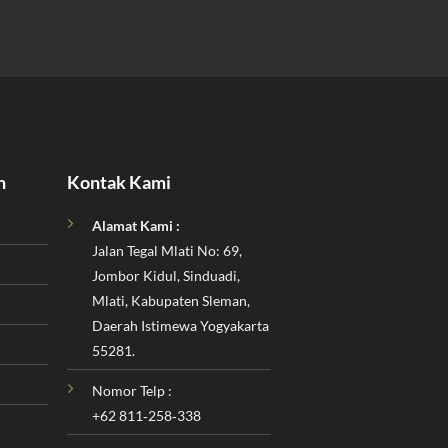
n
Kontak Kami
Alamat Kami :
Jalan Tegal Mlati No: 69,
Jombor Kidul, Sinduadi,
Mlati, Kabupaten Sleman,
Daerah Istimewa Yogyakarta
55281.
Nomor Telp :
‪+62 811‑258‑338‬