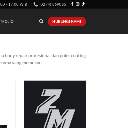
.00 - 17.00 WIB
(0274) 869055
HUBUNGI KAMI
TFOLIO
na body repair profesional dan poles coating
pertama yang memukau.