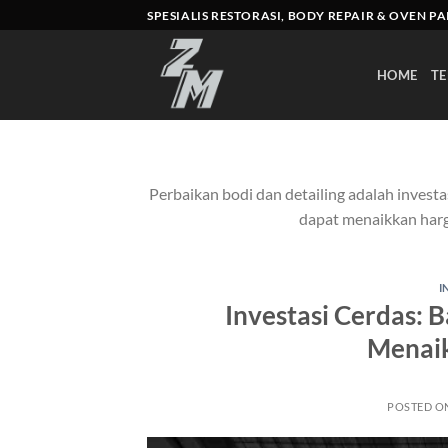
Skip
SPESIALIS RESTORASI, BODY REPAIR & OVEN P
to
content
HOME
TE
Perbaikan bodi dan detailing adalah investa
dapat menaikkan harg
I
Investasi Cerdas: 
Menaik
POSTED O