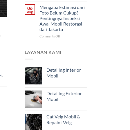
Cara
Didahulukan?
Memantau
Mengapa Estimasi dari
06
Progres
Aug
Foto Belum Cukup?
Restorasi
Pentingnya Inspeksi
Mobil
Awal Mobil Restorasi
Jarak
dari Jakarta
Jauh
a
untuk
on
Comments Off
Pemilik
Mengapa
Kendaraan
Estimasi
di
dari
LAYANAN KAMI
Jakarta
Foto
Belum
Cukup?
Detailing Interior
Pentingnya
il
,
Mobil
Inspeksi
Awal
Mobil
Restorasi
Detailing Exterior
dari
Mobil
Jakarta
Cat Velg Mobil &
Repaint Velg