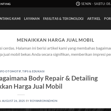
SENIN - SABTU: 08
AINTING
NTANG KAMI
LAYANAN
FASILITAS & TEKONOLOGI
ARTIKEL
POR
MENAIKKAN HARGA JUAL MOBIL
si cerdas. Halaman ini berisi artikel kami yang membahas bagaima
a jual mobil bekas Anda secara signifikan, memberikan impresi 
NFO OTOMOTIF
,
TIPS & EDUKASI
Bagaimana Body Repair & Detailing
kan Harga Jual Mobil
N
AUGUST 26, 2025
BY
ROYANROMADHON