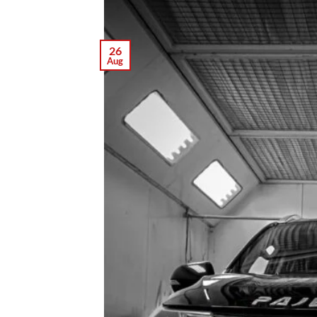
26
Aug