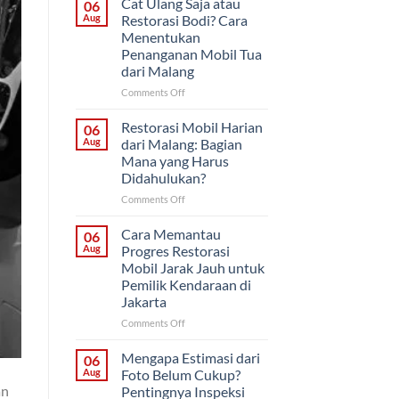
Cat Ulang Saja atau
06
atau
Aug
Restorasi Bodi? Cara
Sekaligus?
Menentukan
Strategi
Penanganan Mobil Tua
Proyek
dari Malang
Mobil
Klasik
on
Comments Off
untuk
Cat
Pemilik
Ulang
Restorasi Mobil Harian
06
di
Saja
Aug
dari Malang: Bagian
Solo
atau
Mana yang Harus
Restorasi
Didahulukan?
Bodi?
Cara
on
Comments Off
Menentukan
Restorasi
Penanganan
Mobil
Cara Memantau
06
Mobil
Harian
Aug
Progres Restorasi
Tua
dari
Mobil Jarak Jauh untuk
dari
Malang:
Pemilik Kendaraan di
Malang
Bagian
Jakarta
Mana
yang
on
Comments Off
Harus
Cara
Didahulukan?
Memantau
Mengapa Estimasi dari
06
Progres
Aug
Foto Belum Cukup?
Restorasi
an
Pentingnya Inspeksi
Mobil