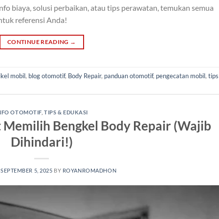
nfo biaya, solusi perbaikan, atau tips perawatan, temukan semua
ntuk referensi Anda!
CONTINUE READING
→
ikel mobil
,
blog otomotif
,
Body Repair
,
panduan otomotif
,
pengecatan mobil
,
tips
NFO OTOMOTIF
,
TIPS & EDUKASI
t Memilih Bengkel Body Repair (Wajib
Dihindari!)
N
SEPTEMBER 5, 2025
BY
ROYANROMADHON