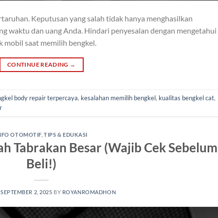
ertaruhan. Keputusan yang salah tidak hanya menghasilkan
ang waktu dan uang Anda. Hindari penyesalan dengan mengetahui
k mobil saat memilih bengkel.
CONTINUE READING
→
gkel body repair terpercaya
,
kesalahan memilih bengkel
,
kualitas bengkel cat
,
r
NFO OTOMOTIF
,
TIPS & EDUKASI
nah Tabrakan Besar (Wajib Cek Sebelum
Beli!)
N
SEPTEMBER 2, 2025
BY
ROYANROMADHON