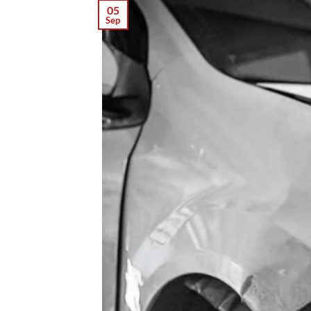
05
Sep