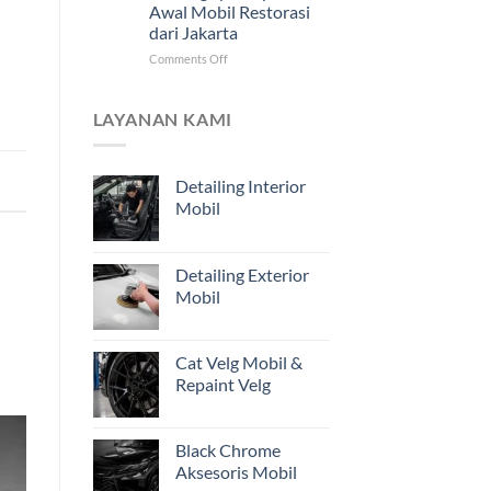
Awal Mobil Restorasi
Jarak
dari Jakarta
Jauh
untuk
on
Comments Off
Pemilik
Mengapa
Kendaraan
Estimasi
di
dari
LAYANAN KAMI
Jakarta
Foto
Belum
Cukup?
Detailing Interior
Pentingnya
Mobil
Inspeksi
Awal
Mobil
Restorasi
Detailing Exterior
dari
Mobil
Jakarta
Cat Velg Mobil &
Repaint Velg
Black Chrome
Aksesoris Mobil