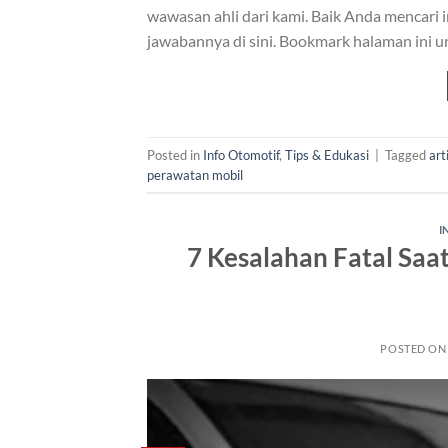
wawasan ahli dari kami. Baik Anda mencari i
jawabannya di sini. Bookmark halaman ini u
Posted in
Info Otomotif
,
Tips & Edukasi
|
Tagged
art
perawatan mobil
I
7 Kesalahan Fatal Saa
POSTED O