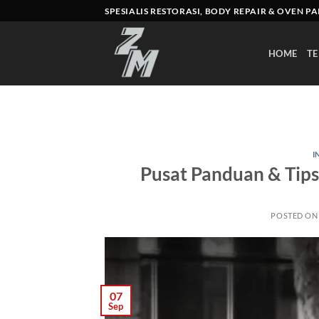
Skip
SPESIALIS RESTORASI, BODY REPAIR & OVEN P
to
content
HOME
TE
I
Pusat Panduan & Tips
POSTED O
07
Sep