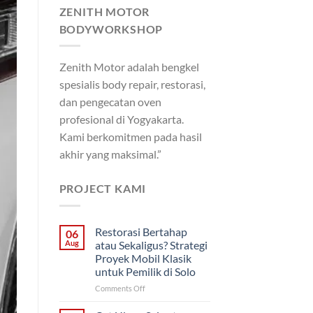
ZENITH MOTOR
BODYWORKSHOP
Zenith Motor adalah bengkel
spesialis body repair, restorasi,
dan pengecatan oven
profesional di Yogyakarta.
Kami berkomitmen pada hasil
akhir yang maksimal.”
PROJECT KAMI
Restorasi Bertahap
06
Aug
atau Sekaligus? Strategi
Proyek Mobil Klasik
untuk Pemilik di Solo
on
Comments Off
Restorasi
Bertahap