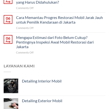
Saja
Klasik
Aug
yang Harus Didahulukan?
atau
untuk
on
Comments Off
Restorasi
Pemilik
Restorasi
Bodi?
di
Mobil
Cara Memantau Progres Restorasi Mobil Jarak Jauh
Cara
06
Solo
Harian
Menentukan
Aug
untuk Pemilik Kendaraan di Jakarta
dari
Penanganan
on
Comments Off
Malang:
Mobil
Cara
Bagian
Tua
Memantau
Mengapa Estimasi dari Foto Belum Cukup?
Mana
06
dari
Progres
yang
Aug
Pentingnya Inspeksi Awal Mobil Restorasi dari
Malang
Restorasi
Harus
Jakarta
Mobil
Didahulukan?
on
Comments Off
Jarak
Mengapa
Jauh
Estimasi
untuk
dari
Pemilik
LAYANAN KAMI
Foto
Kendaraan
Belum
di
Cukup?
Jakarta
Detailing Interior Mobil
Pentingnya
Inspeksi
Awal
Mobil
Restorasi
Detailing Exterior Mobil
dari
Jakarta