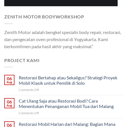
ZENITH MOTOR BODYWORKSHOP
Zenith Motor adalah bengkel spesialis body repair, restorasi,
dan pengecatan oven profesional di Yogyakarta. Kami
berkomitmen pada hasil akhir yang maksimal.”
PROJECT KAMI
Restorasi Bertahap atau Sekaligus? Strategi Proyek
06
Aug
Mobil Klasik untuk Pemilik di Solo
on
Comments Off
Restorasi
Bertahap
Cat Ulang Saja atau Restorasi Bodi? Cara
06
atau
Aug
Menentukan Penanganan Mobil Tua dari Malang
Sekaligus?
on
Comments Off
Strategi
Cat
Proyek
Ulang
Restorasi Mobil Harian dari Malang: Bagian Mana
Mobil
06